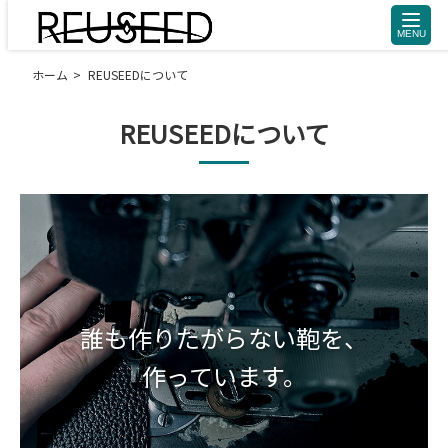
toggle
naviga
ホーム
REUSEEDについて
REUSEEDについて
誰も作りたがらない鞄を、
作っています。